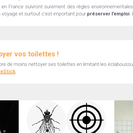
 en France suivront surement des règles environnementales plu
ns voyagé et surtout c’est important pour 
préserver l’emploi
.
yer vos toilettes !
ore de moins nettoyer ses toilettes en limitant les éclabouss
heStick
.