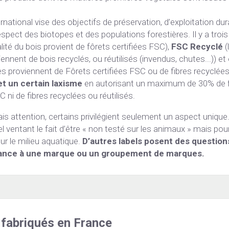
ternational vise des objectifs de préservation, d’exploitation dura
talité du bois provient de fôrets certifiées FSC), 
FSC Recyclé
 
iennent de bois recyclés, ou réutilisés (invendus, chutes...)) et 
t un certain laxisme
 en autorisant un maximum de 30% de fi
C ni de fibres recyclées ou réutilisés.
ais attention, certains privilégient seulement un aspect unique.
l ventant le fait d’être « non testé sur les animaux » mais pour
 le milieu aquatique. 
D’autres labels posent des question
enance à une marque ou un groupement de marques.
 fabriqués en France