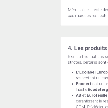
Même si cela reste des
ces marques respectent
4. Les produits
Bien qu’il ne faut pas 
strictes, certains sont
L’Ecolabel Euro
respectent un cahi
Ecocert
 est un o
label « 
Ecodeterg
AB
 et 
Eurofeuille
garantissent le re
OGM. Privilégier l