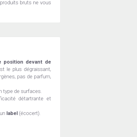
 produits bruts ne vous 
e position devant de 
est le plus dégraissant, 
rgènes, pas de parfum, 
in type de surfaces.
icacité détartrante et 
 un 
label
 (écocert).