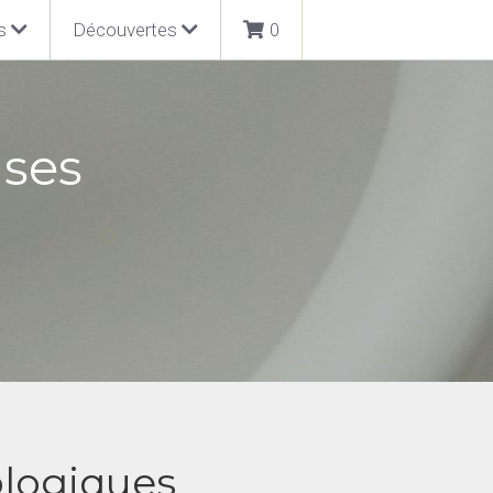
s
Découvertes
0
ses 
ologiques