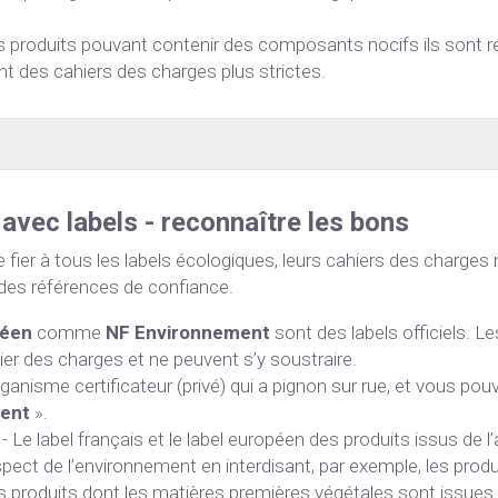
 produits pouvant contenir des composants nocifs ils sont r
 des cahiers des charges plus strictes.
 avec labels - reconnaître les bons
se fier à tous les labels écologiques, leurs cahiers des charges
 des références de confiance.
péen
 comme 
NF Environnement
 sont des labels officiels. Le
er des charges et ne peuvent s’y soustraire.
rganisme certificateur (privé) qui a pignon sur rue, et vous pouv
ent
 ».
 - Le label français et le label européen des produits issus de l’
spect de l’environnement en interdisant, par exemple, les produ
es produits dont les matières premières végétales sont issues de