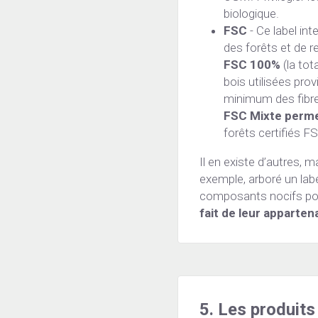
biologique.
FSC
 - Ce label in
FSC 100%
 (la to
bois utilisées prov
FSC Mixte perme
forêts certifiés FS
Il en existe d’autres, m
exemple, arboré un labe
composants nocifs pour
fait de leur appart
5. Les produits