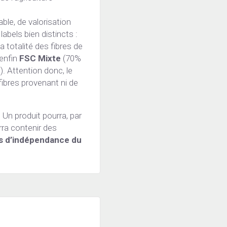
ble, de valorisation 
des forêts et de respect des biotopes et des populations forestières. Il y a trois labels bien distincts : 
(la totalité des fibres de 
enfin 
FSC Mixte
 (70% 
minimum des fibres proviennent de Fôrets certifiées FSC ou de fibres recyclées). Attention donc, le 
bres provenant ni de 
 Un produit pourra, par 
ra contenir des 
s d’indépendance du 