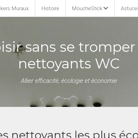
ckers Muraux
Histoire
MoucheStick
Astuce
isir sans se tromper 
nettoyants WC
Allier efficacité, écologie et économie
les nettoyants les plus éc