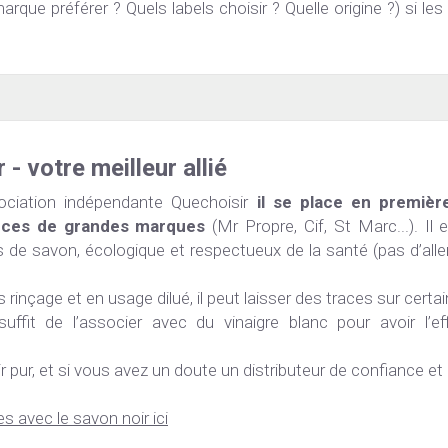
marque préférer ? Quels labels choisir ? Quelle origine ?) si les
 - votre meilleur allié
ociation indépendante Quechoisir 
il se place en premièr
nces de grandes marques
 (Mr Propre, Cif, St Marc...). Il 
us de savon, écologique et respectueux de la santé (pas d’alle
s rinçage et en usage dilué, il peut laisser des traces sur certa
 suffit de l’associer avec du vinaigre blanc pour avoir l’eff
ir pur, et si vous avez un doute un distributeur de confiance et
s avec le savon noir ici