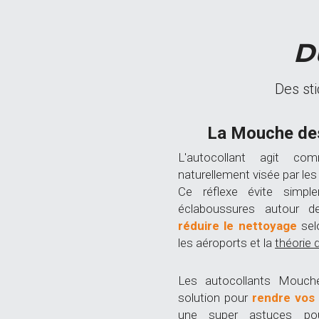
D
Des sti
La Mouche des
L'autocollant agit co
naturellement visée par les 
Ce réflexe évite simple
réduire le nettoyage
sel
les aéroports et la 
théorie 
Les autocollants Mouche
solution pour 
rendre vos 
une super astuces po
propreté
.