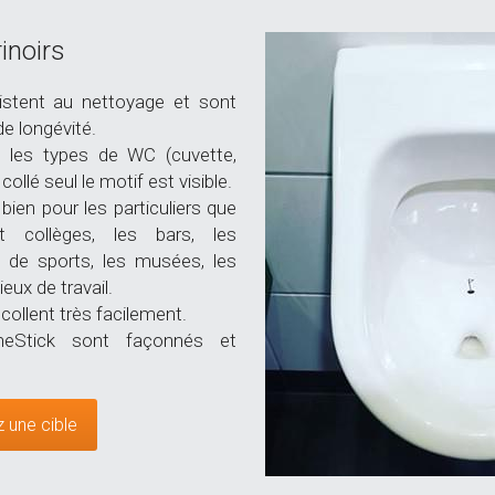
inoirs
istent au nettoyage et sont 
e longévité.
s les types de WC (cuvette, 
 collé seul le motif est visible.
bien pour les particuliers que 
 collèges, les bars, les 
s de sports, les musées, les 
eux de travail.
ollent très facilement.
eStick sont façonnés et 
 une cible