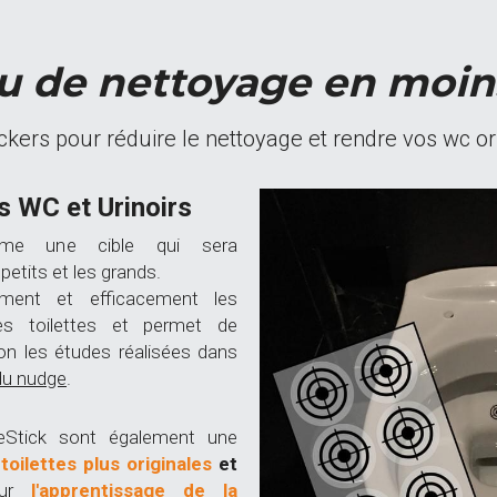
u de nettoyage en moins
ckers pour réduire le nettoyage et rendre vos wc o
 WC et Urinoirs
mme une cible qui sera 
petits et les grands.
ment et efficacement les 
éclaboussures autour des toilettes et permet de 
on les études réalisées dans 
du nudge
.
Stick sont également une 
toilettes plus originales
 et 
ur 
l'apprentissage de la 