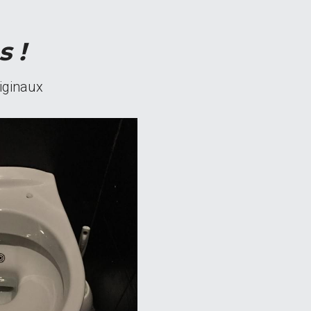
 !
riginaux