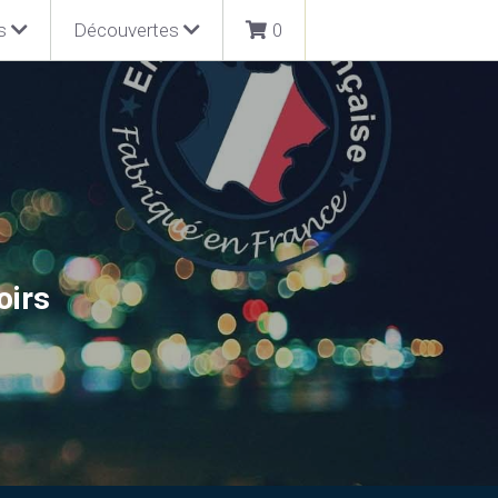
s
Découvertes
0
oirs