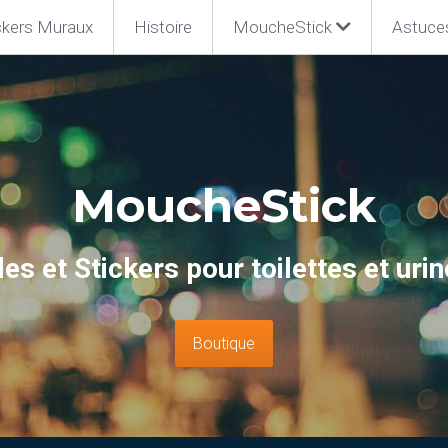
ckers Muraux
Histoire
MoucheStick
Astuce
Mouche
Stick
les et Stickers pour toilettes et urin
Boutique