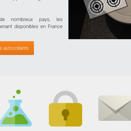
e nombreux pays, les 
nant disponibles en France 
s autocollants
tériaux de qualité
Site sécurisé
Livraison Offert