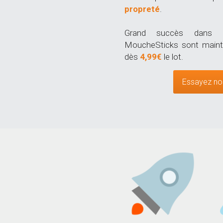
Grand succès dans d
MoucheSticks sont mainte
dès 
4,99€
 le lot.
Essayez no
Livraison rapide
Ma