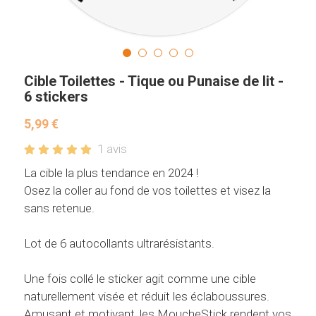
F.A.Q
Produits à bannir des WC
Toillettes Paris 24 - Olympique
Contact
Ecrans d'urinoir - Test et Avis
Découvrir le Nudge
Laver WC et Urinoirs par étapes
Punaise de lit toilettes
Cible Toilettes - Tique ou Punaise de lit -
6 stickers
Bien Choisir son nettoyant WC
Des stickers pour ou ?
5,99 €
1 avis
Mauvaises Idées Nettoyage
Histoire des écrans d'urinoirs
La cible la plus tendance en 2024 !
Osez la coller au fond de vos toilettes et visez la
Education enfant propre
Décorer vos WC avec des plantes
sans retenue.
Produits ménagers acides
Lot de 6 autocollants ultrarésistants.
Une fois collé le sticker agit comme une cible
naturellement visée et réduit les éclaboussures.
Amusant et motivant, les MoucheStick rendent vos