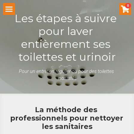
×
0
LES CATÉGORIES DE LA BOUTIQUE
Les étapes à suivre 
Stickers pour WC
pour laver 
Stickers Toilettes
Stickers Muraux
entièrement ses 
Stickers Muraux
toilettes et urinoir
Histoire
MoucheStick
Pour un entretien régulier ou pour des toilettes 
incrustés
Astuces
Dans les Médias
Découvertes
Sur les Réseaux Sociaux
Entrainement à la propreté
La méthode des 
professionnels pour nettoyer 
Avis
Recettes nettoyants WC efficace
Histoire des Stickers
les sanitaires