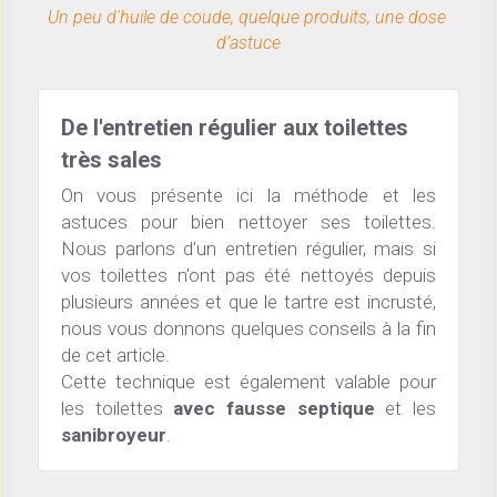
F.A.Q
Produits à bannir des WC
Toillettes Paris 24 - Olympique
Un peu d'huile de coude, quelque produits, une dose 
d’astuce
Contact
Ecrans d'urinoir - Test et Avis
Découvrir le Nudge
Laver WC et Urinoirs par étapes
Punaise de lit toilettes
De l'entretien régulier aux toilettes 
très sales
Bien Choisir son nettoyant WC
Des stickers pour ou ?
On vous présente ici la méthode et les 
astuces pour bien nettoyer ses toilettes. 
Mauvaises Idées Nettoyage
Histoire des écrans d'urinoirs
Nous parlons d’un entretien régulier, mais si 
vos toilettes n’ont pas été nettoyés depuis 
Education enfant propre
Décorer vos WC avec des plantes
plusieurs années et que le tartre est incrusté, 
nous vous donnons quelques conseils à la fin 
de cet article.
Produits ménagers acides
Cette technique est également valable pour 
les toilettes 
avec fausse septique
 et les 
sanibroyeur
.