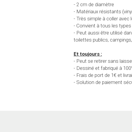
- Peut aussi être utilisé da
toilettes publics, campings
Et toujours :
- Peut se retirer sans laiss
- Dessiné et fabriqué à 10
- Frais de port de 1€ et livr
- Solution de paiement séc
La marque
Nos cibles pour toilettes
Nos Stickers Muraux
Nos engagements
Témoignages et Avis