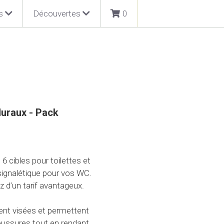
s
Découvertes
0
Muraux - Pack
 cibles pour toilettes et
 signalétique pour vos WC.
z d’un tarif avantageux.
ment visées et permettent
oussures tout en rendant