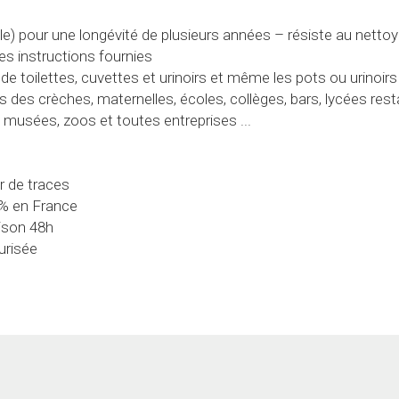
ns des crèches, maternelles, écoles, collèges, bars, lycées rest
, musées, zoos et toutes entreprises ...
er de traces
0% en France
aison 48h
urisée
Le produits
Contactez-nous
Histoire des mouches urinoirs
Contact
La découverte du Nudge
FAQ - Toutes vos questions
L'histoire des Stickers pour WC
Apprentissage de la propreté
info@mouchestick.com