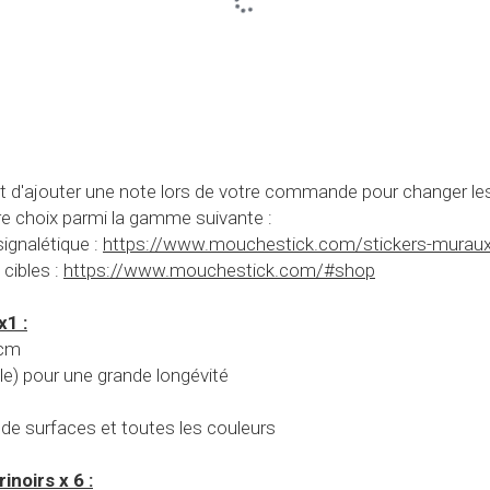
ffit d'ajouter une note lors de votre commande pour changer les
tre choix parmi la gamme suivante :
ignalétique : 
https://www.mouchestick.com/stickers-murau
cibles : 
https://www.mouchestick.com/#shop
x1 :
 cm
yle) pour une grande longévité
 de surfaces et toutes les couleurs
inoirs x 6 :
yle) pour une longévité de plusieurs années – résiste au netto
les instructions fournies
 de toilettes, cuvettes et urinoirs et même les pots ou urinoir