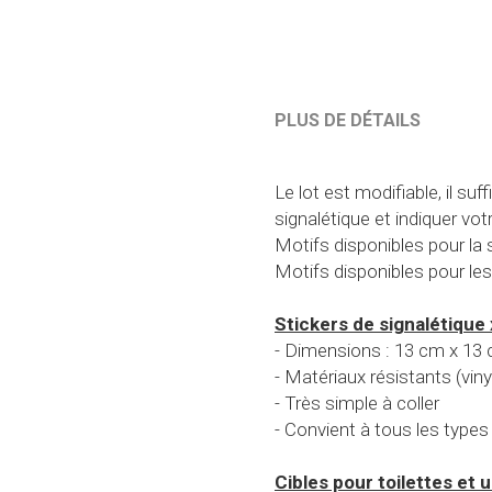
Le lot est modifiable, il su
signalétique et indiquer vo
Motifs disponibles pour la s
Motifs disponibles pour les 
Stickers de signalétique 
- Dimensions : 13 cm x 13
- Matériaux résistants (vin
- Très simple à coller
- Convient à tous les types
Cibles pour toilettes et ur
- 2 cm de diamètre
- Matériaux résistants (vin
- Très simple à coller avec 
- Convient à tous les types