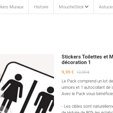
ckers Muraux
Histoire
MoucheStick
Astuce
Stickers Toilettes et 
décoration 1
9,99 €
12,99 €
Le Pack comprend un lot de 6
urinoirs et 1 autocollant de
Avec le Pack vous bénéficie
- Les cibles sont naturelle
de réduire de 80% les éclab