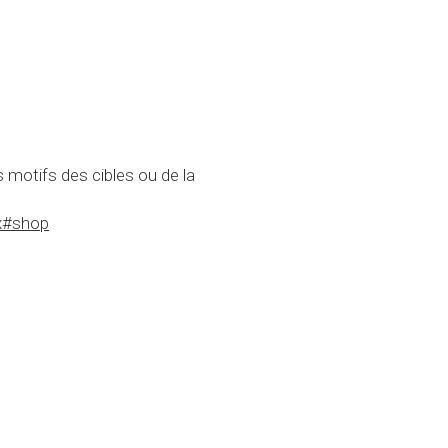
 motifs des cibles ou de la 
x#shop
yage
s pour enfants