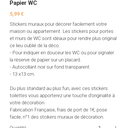
F.A.Q
Produits à bannir des WC
Toillettes Paris 24 - Olympique
Papier WC
5,99 €
Contact
Ecrans d'urinoir - Test et Avis
Découvrir le Nudge
Stickers muraux pour décorer facilement votre
maison ou appartement. Les stickers pour portes
Laver WC et Urinoirs par étapes
Punaise de lit toilettes
et murs de WC sont idéaux pour rendre plus original
ce lieu oublié de la déco.
Bien Choisir son nettoyant WC
Des stickers pour ou ?
- Pour indiquer en douceur les WC ou pour signaler
la réserve de papier sur un placard.
Mauvaises Idées Nettoyage
Histoire des écrans d'urinoirs
- Autocollant noir sur fond transparent.
- 13 x13 cm.
Education enfant propre
Décorer vos WC avec des plantes
Du plus standard au plus fun, avec ces stickers
Produits ménagers acides
toilettes vous apporterez une touche d’originalité à
votre décoration.
Fabrication Française, frais de port de 1€, pose
facile, n°1 des stcikers muraux de décoration.
Quantité